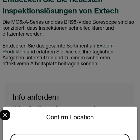
Entdecken Sie die neuesten
Inspektionslösungen von Extech
Die MO5xA-Series und das BR95-Video Borescope sind so
konzipiert, dass Inspektionen schneller, klarer und
effizienter werden.
Entdecken Sie das gesamte Sortiment an
Extech-
Produkten
und erfahren Sie, wie sie Ihre täglichen
Aufgaben unterstützen und zu einem sichereren,
effektiveren Arbeitsplatz beitragen können.
Info anfordern
Bitte füllen Sie das Formular aus und ein
Select your preferred country and language from the options 
Produktexperte wird sich in Kürze mit Ihnen in
Confirm Location
Verbindung setzen.
Vorname
Available Locations