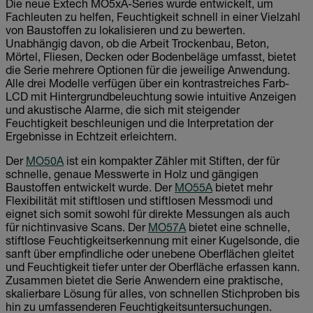
Die neue Extech MO5xA-Series wurde entwickelt, um
Fachleuten zu helfen, Feuchtigkeit schnell in einer Vielzahl
von Baustoffen zu lokalisieren und zu bewerten.
Unabhängig davon, ob die Arbeit Trockenbau, Beton,
Mörtel, Fliesen, Decken oder Bodenbeläge umfasst, bietet
die Serie mehrere Optionen für die jeweilige Anwendung.
Alle drei Modelle verfügen über ein kontrastreiches Farb-
LCD mit Hintergrundbeleuchtung sowie intuitive Anzeigen
und akustische Alarme, die sich mit steigender
Feuchtigkeit beschleunigen und die Interpretation der
Ergebnisse in Echtzeit erleichtern.
Der
MO50A
ist ein kompakter Zähler mit Stiften, der für
schnelle, genaue Messwerte in Holz und gängigen
Baustoffen entwickelt wurde. Der
MO55A
bietet mehr
Flexibilität mit stiftlosen und stiftlosen Messmodi und
eignet sich somit sowohl für direkte Messungen als auch
für nichtinvasive Scans. Der
MO57A
bietet eine schnelle,
stiftlose Feuchtigkeitserkennung mit einer Kugelsonde, die
sanft über empfindliche oder unebene Oberflächen gleitet
und Feuchtigkeit tiefer unter der Oberfläche erfassen kann.
Zusammen bietet die Serie Anwendern eine praktische,
skalierbare Lösung für alles, von schnellen Stichproben bis
hin zu umfassenderen Feuchtigkeitsuntersuchungen.