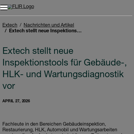
Unread messages
Modell
Entfernen
Elemente
Element
In den Warenkorb
Im Warenkorb
Extech
Nachrichten und Artikel
Extech stellt neue Inspektionstools für Gebäude-, HLK- und Wartungsdiagnostik vor
Extech stellt neue
Inspektionstools für Gebäude-,
HLK- und Wartungsdiagnostik
vor
APRIL 27, 2026
Fachleute in den Bereichen Gebäudeinspektion,
Restaurierung, HLK, Automobil und Wartungsarbeiten