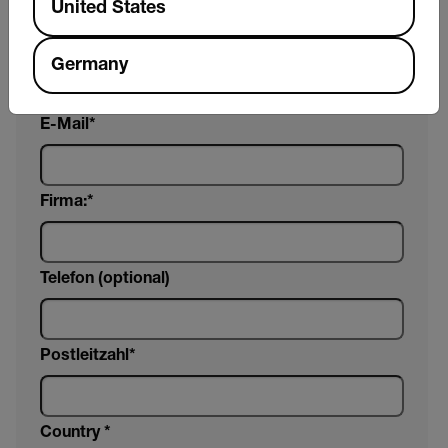
United States
Nachname
Germany
E-Mail
Firma:
Telefon (optional)
Postleitzahl*
Country *