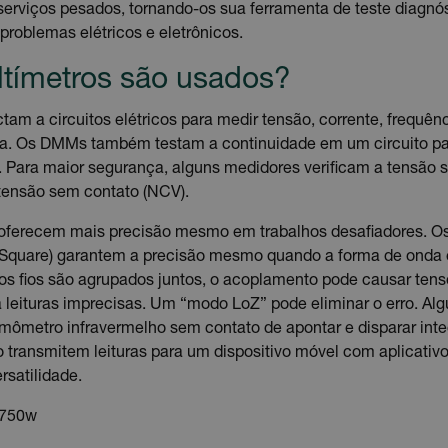
a serviços pesados, tornando-os sua ferramenta de teste diagnós
r problemas elétricos e eletrônicos.
tímetros são usados?
am a circuitos elétricos para medir tensão, corrente, frequênc
ia. Os DMMs também testam a continuidade em um circuito par
o. Para maior segurança, alguns medidores verificam a tensão 
tensão sem contato (NCV).
oferecem mais precisão mesmo em trabalhos desafiadores. 
 Square) garantem a precisão mesmo quando a forma de onda 
os fios são agrupados juntos, o acoplamento pode causar tens
 leituras imprecisas. Um “modo LoZ” pode eliminar o erro. 
ômetro infravermelho sem contato de apontar e disparar int
o transmitem leituras para um dispositivo móvel com aplicativ
rsatilidade.