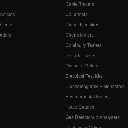
fghijklmnopqrstuvwxyz_0123456789]{20-35}
.flirb2cpro
Cable Tracers
rticles
Calibrators
.extech.co
 Center
Circuit Identifiers
Orders
Clamp Meters
.extech.co
Continuity Testers
uvwxyzABCDEFGHIJKLMNOPQRSTUVWXYZ0123456789%]{40-70}
Decade Boxes
efghijklmnopqrstuvwxyzABCDEFGHIJKLMNOPQRSTUVWXYZ0123456789%]
.extech.co
Distance Meters
Electrical Test Kits
.extech.co
Electromagnetic Field Meters
Environmental Meters
Force Gauges
Gas Detectors & Analyzers
Heat Index Meters