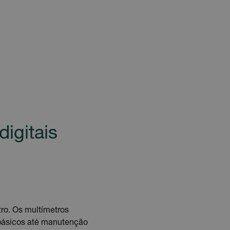
igitais
ro. Os multímetros
 básicos até manutenção