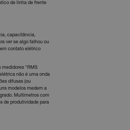
tico de linha de frente
ia, capacitância,
a ver se algo falhou ou
sem contato elétrico
Os medidores “RMS
elétrica não é uma onda
ões difusas (ou
Alguns modelos medem a
egrado. Multímetros com
os de produtividade para