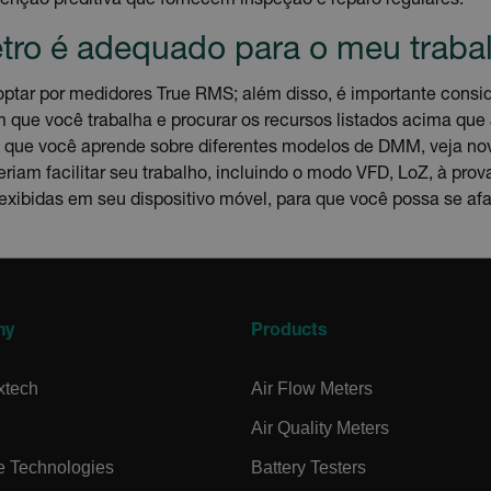
nção preditiva que fornecem inspeção e reparo regulares.
em os cookies estritamente necessários.
tro é adequado para o meu traba
Provedor /
cart.extec
optar por medidores True RMS; além disso, é importante consid
 que você trabalha e procurar os recursos listados acima qu
cart.extec
 que você aprende sobre diferentes modelos de DMM, veja no
cart.extec
riam facilitar seu trabalho, incluindo o modo VFD, LoZ, à pro
o exibidas em seu dispositivo móvel, para que você possa se a
cart.extec
e Privacidade do Google
ny
Products
cart.extec
xtech
Air Flow Meters
cart.extec
Air Quality Meters
e Technologies
Battery Testers
cart.extec