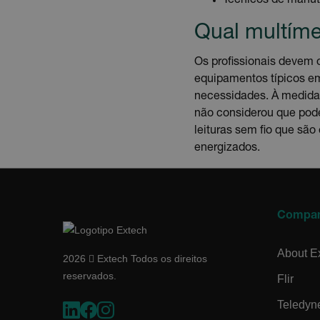
Técnicos de manute
ser utilizado corretamente s
Qual multíme
Nome
cart_products_oids
Os profissionais devem 
equipamentos típicos em
cart_products_skus
necessidades. À medida
cashrun_session_id
não considerou que pode
leituras sem fio que sã
energizados.
cashrun_site_id
Política d
Compa
CS_FPC
About E
2026  Extech Todos os direitos
customizerChangeKey
reservados.
Flir
Teledyn
sf_territory