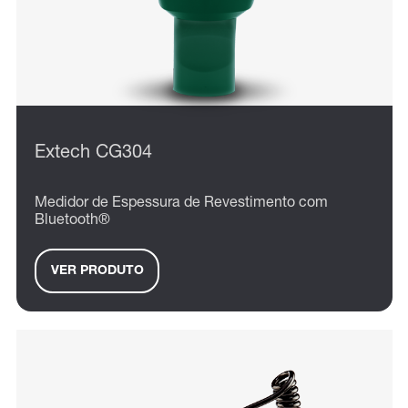
Extech CG304
Medidor de Espessura de Revestimento com
Bluetooth®
VER PRODUTO