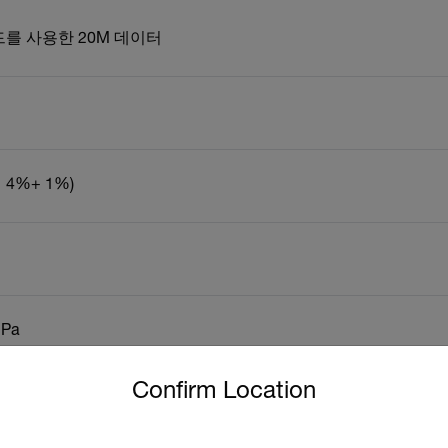
카드를 사용한 20M 데이터
4%+ 1%)
hPa
untry and language from the options below to access the approp
Confirm Location