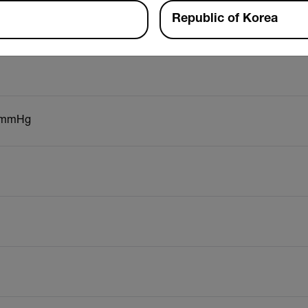
Republic of Korea
8inHg
0mmHg