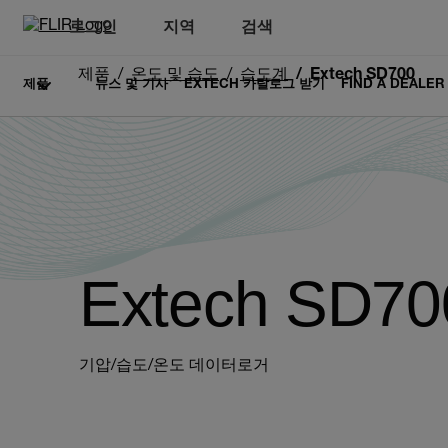
로그인
지역
검색
제품
온도 및 습도
습도계
Extech SD700
제품
뉴스 및 기사
EXTECH 카탈로그 받기
FIND A DEALER
Extech SD70
기압/습도/온도 데이터로거