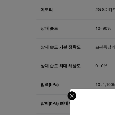
메모리
2G SD 
상대 습도
10~90%
상대 습도 기본 정확도
±(판독값의 
상대 습도 최대 해상도
0.10%
압력(hPa)
10~1,100
Select your preferred co
압력(hPa) 최대 해상도
0.1hPa