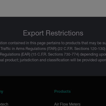
Export Restrictions
tion contained in this page pertains to products that may be su
 Traffic in Arms Regulations (ITAR) (22 C.F.R. Sections 120-130)
 Regulations (EAR) (15 C.F.R. Sections 730-774) depending upon
inal product; jurisdiction and classification will be provided upo
ny
Products
xtech
Air Flow Meters