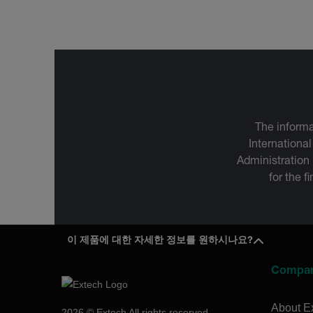
The informa
International
Administration
for the f
이 제품에 대한 자세한 정보를 원하시나요?
Compa
About E
2026 © Extech All rights reserved.