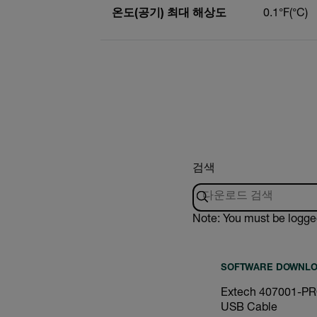
온도(공기) 최대 해상도
0.1°F(°C)
검색
Note: You must be logge
SOFTWARE DOWNL
Extech 407001-PRO
USB Cable