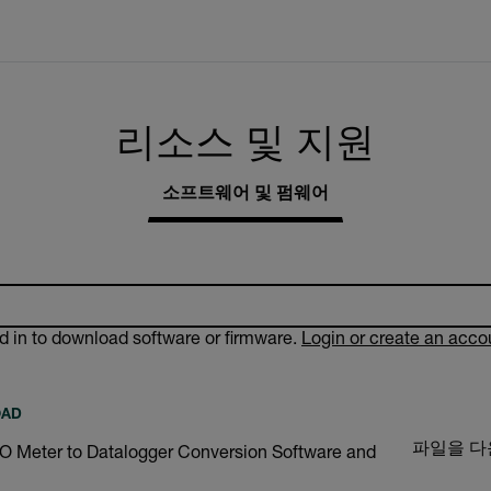
리소스 및 지원
소프트웨어 및 펌웨어
d in to download software or firmware.
Login or create an acco
OAD
파일을 
 Meter to Datalogger Conversion Software and