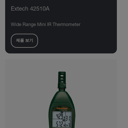
Extech 42510A
Wide Range Mini IR Thermometer
제품 보기