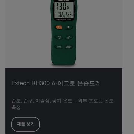
Extech RH300 하이그로 온습도계
습도, 습구, 이슬점, 공기 온도 + 외부 프로브 온도
측정
제품 보기