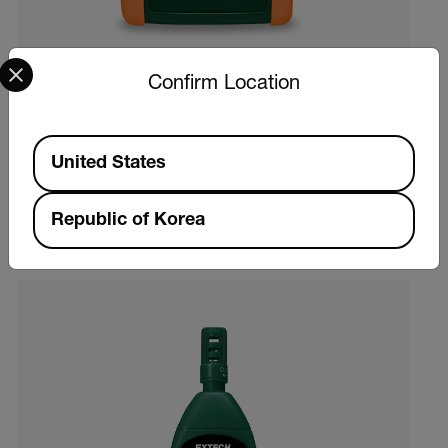
Select your preferred country and language from the options 
Confirm Location
Extech TM500
Available Locations
12-Channel Datalogging Thermometer
United States
제품 보기
Republic of Korea