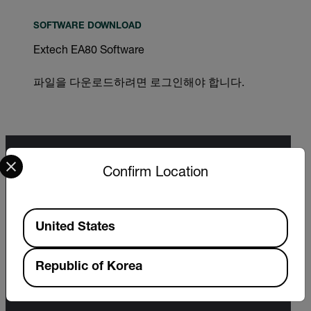
SOFTWARE DOWNLOAD
Extech EA80 Software
파일을 다운로드하려면 로그인해야 합니다.
Select your preferred country and language from the options 
Confirm Location
Export Restrictions
The information contained in this page pertains
to products that may be subject to the
Available Locations
International Traffic in Arms Regulations (ITAR)
United States
(22 C.F.R. Sections 120-130) or the Export
Administration Regulations (EAR) (15 C.F.R.
Sections 730-774) depending upon
Republic of Korea
specifications for the final product; jurisdiction
and classification will be provided upon request.