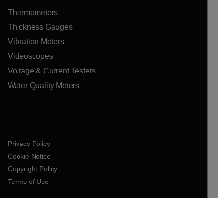
Thermometers
Thickness Gauges
Vibration Meters
Videoscopes
Voltage & Current Testers
Water Quality Meters
Privacy Policy
Cookie Notice
Copyright Policy
Terms of Use