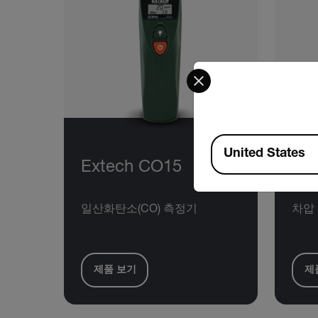
Select your preferred co
Available Locations
United States
Extech CO15
Ex
일산화탄소(CO) 측정기
차압 
제품 보기
제