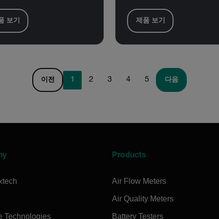
품 보기
제품 보기
1
2
3
4
5
이전
다음
ny
Products
xtech
Air Flow Meters
Air Quality Meters
e Technologies
Battery Testers