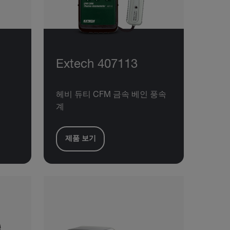
Extech 407113
헤비 듀티 CFM 금속 베인 풍속
계
제품 보기