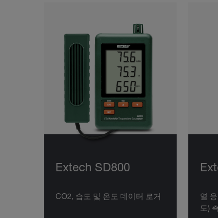
Extech SD800
Ex
CO2, 습도 및 온도 데이터 로거
열 응
도) 