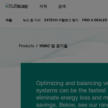
로그인
지역
검색
제품
뉴스 및 기사
EXTECH 카탈로그 받기
FIND A DEALER
Products
HVAC 및 공기질
Optimizing and balancing ve
systems can be the fastest
eliminate energy loss and 
savings. Below, see our ran