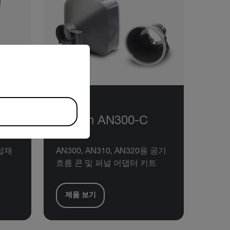
riate version of our website.
Extech AN300-C
탑재
AN300, AN310, AN320용 공기
흐름 콘 및 퍼널 어댑터 키트
제품 보기