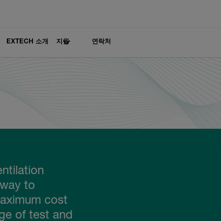
EXTECH 소개
지원
연락처
ntilation
 way to
maximum cost
ge of test and