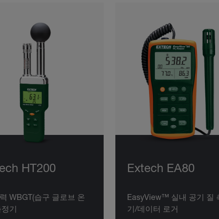
tech HT200
Extech EA80
력 WBGT(습구 글로브 온
EasyView™ 실내 공기 질
측정기
기/데이터 로거