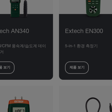
tech AN340
Extech EN300
/CFM 풍속계/습도계 데이
5-in-1 환경 측정기
로거
품 보기
제품 보기