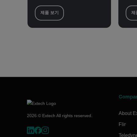
제품 보기
제
Compa
About E
2026 © Extech All rights reserved.
Flir
Teledyn