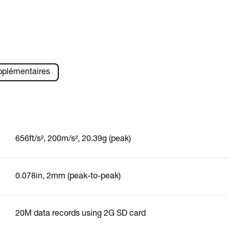
pplémentaires
656ft/s², 200m/s², 20.39g (peak)
0.078in, 2mm (peak-to-peak)
20M data records using 2G SD card