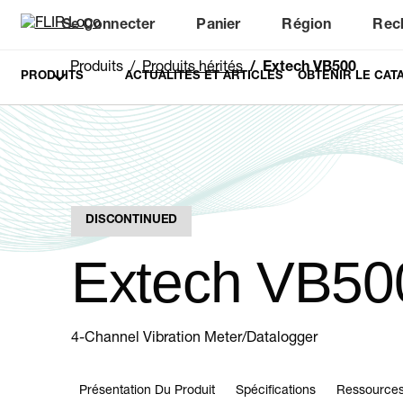
Se Connecter
Panier
Région
Rec
Unread messages
Modèle
Supprimer
articles
article
Ajouter au panier
Ajouté au panier
Produits
Produits hérités
Extech VB500
PRODUITS
ACTUALITÉS ET ARTICLES
OBTENIR LE CAT
DISCONTINUED
Extech VB50
4-Channel Vibration Meter/Datalogger
Présentation Du Produit
Spécifications
Ressources