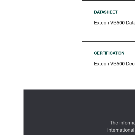
DATASHEET
Extech VB500 Dat
CERTIFICATION
Extech VB500 Decl
The informa
International