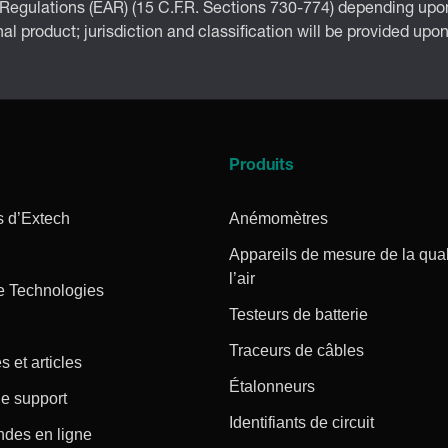
 Regulations (EAR) (15 C.F.R. Sections 730-774) depending upon
inal product; jurisdiction and classification will be provided upo
Produits
s d’Extech
Anémomètres
Appareils de mesure de la qual
l’air
e Technologies
Testeurs de batterie
Traceurs de câbles
s et articles
Étalonneurs
e support
Identifiants de circuit
es en ligne