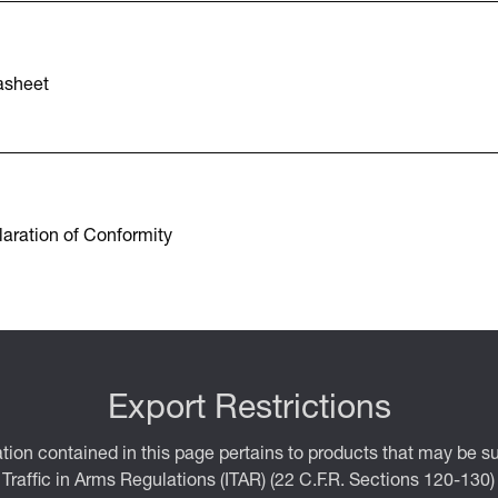
asheet
aration of Conformity
Export Restrictions
tion contained in this page pertains to products that may be su
 Traffic in Arms Regulations (ITAR) (22 C.F.R. Sections 120-130)