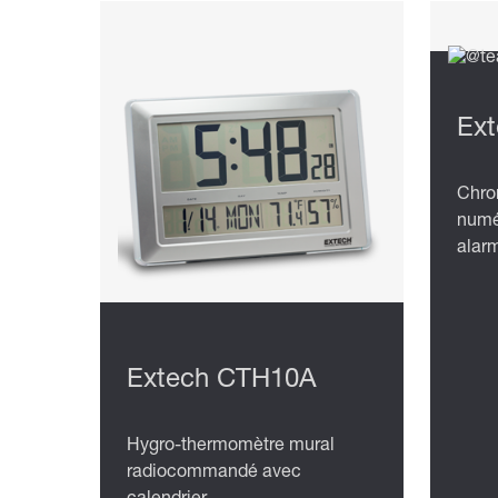
Ext
Chro
numé
alar
Extech CTH10A
Hygro-thermomètre mural
radiocommandé avec