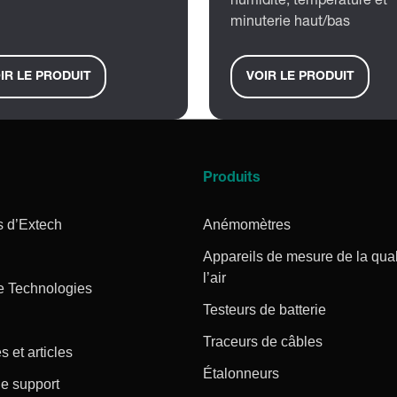
humidité, température et
minuterie haut/bas
IR LE PRODUIT
VOIR LE PRODUIT
Produits
s d’Extech
Anémomètres
Appareils de mesure de la qual
l’air
e Technologies
Testeurs de batterie
Traceurs de câbles
s et articles
Étalonneurs
e support