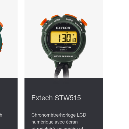
Extech STW515
h
Chronomètre/horloge LCD
numérique avec écran