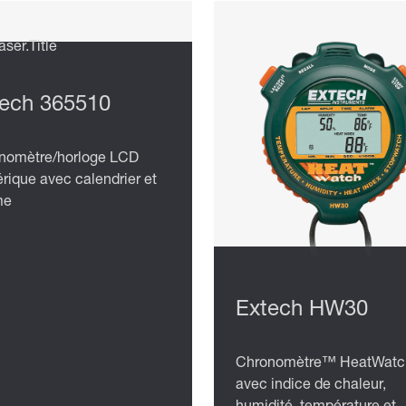
ech 365510
nomètre/horloge LCD
rique avec calendrier et
me
Extech HW30
Chronomètre™ HeatWatc
avec indice de chaleur,