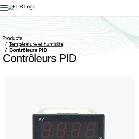
Unread messages
Modèle
Supprimer
articles
article
Ajouter au panier
Ajouté au panier
Products
Température et humidité
Contrôleurs PID
Contrôleurs PID
Categories listing