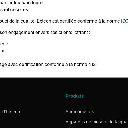
/minuteurs/horloges
/stroboscopes
ouci de la qualité, Extech est certifiée conforme à la norme
ISO
son engagement envers ses clients, offrant :
vente
que
age avec certification conforme à la norme NIST
Produits
s d’Extech
Anémomètres
Appareils de mesure de la qual