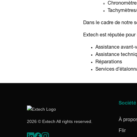
Chronomètres
Tachymètres
Dans le cadre de notre s
Extech est réputée pour 
Assistance avant-
Assistance techni
Réparations
Services d’étalonn
Société
À propo
2026 © Extech All rights reserved.
Flir