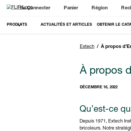
Se Connecter
Panier
Région
Rec
Unread messages
Modèle
Supprimer
articles
article
Ajouter au panier
Ajouté au panier
PRODUITS
ACTUALITÉS ET ARTICLES
OBTENIR LE CAT
Extech
À propos d’E
À propos d
DÉCEMBRE 16, 2022
Qu’est-ce qu
Depuis 1971, Extech Inst
bricoleurs. Notre stratég