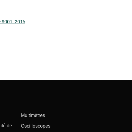
 9001 :2015
.
Multimètres
ité de
Oscilloscopes