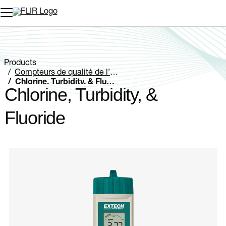
Unread messages
Modèle
Supprimer
articles
article
Ajouter au panier
Ajouté au panier
Products
Compteurs de qualité de l’eau
Chlorine, Turbidity, & Fluoride
Chlorine, Turbidity, &
Fluoride
Categories listing