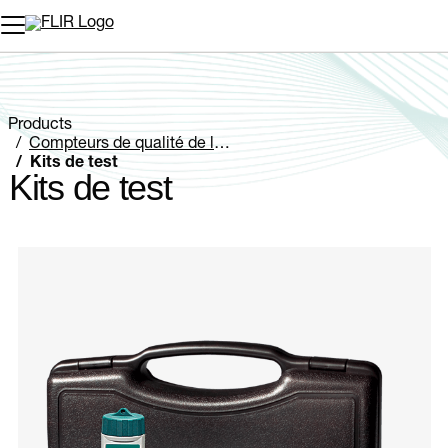
Unread messages
Modèle
Supprimer
articles
article
Ajouter au panier
Ajouté au panier
Products
Compteurs de qualité de l’eau
Kits de test
Kits de test
Categories listing