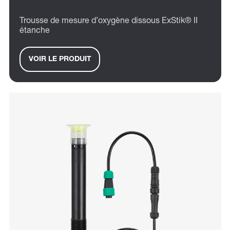
Trousse de mesure d’oxygène dissous ExStik® II
étanche
VOIR LE PRODUIT