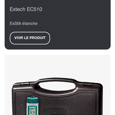
Extech EC510
ExStik étanche
VOIR LE PRODUIT