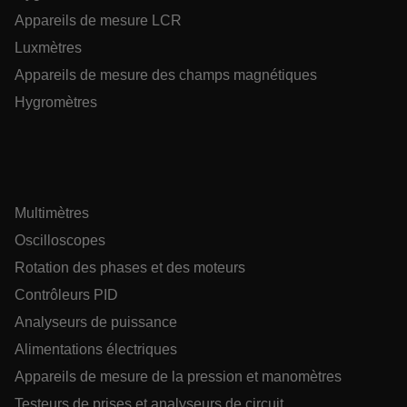
cashrun_site_id
Appareils de mesure LCR
Luxmètres
Appareils de mesure des champs magnétiques
Hygromètres
CS_FPC
Politique de confidentialité de
Google
customizerChangeKey
Multimètres
sf_territory
Oscilloscopes
x-ms-cpim-cache|[-abcdefghijklmnopqrstuvwxyz_0123456789]{2
Rotation des phases et des moteurs
__epiXSRF
Contrôleurs PID
Analyseurs de puissance
Alimentations électriques
OpenIdConnect.nonce.
Appareils de mesure de la pression et manomètres
[abcdefghijklmnopqrstuvwxyzABCDEFGHIJKLMNOPQRSTUVWXYZ0
Testeurs de prises et analyseurs de circuit