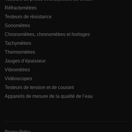
Asset_Gate_Form_[abcdefghijklmnopqrstuvwxyzABCDEFGHIJ
Réfractomètres
{1-60}
Testeurs de résistance
Sonomètres
Language
Chronomètres, chronomètres et horloges
Tachymètres
Thermomètres
Jauges d’épaisseur
Vibromètres
Vidéoscopes
tdflang
Testeurs de tension et de courant
Appareils de mesure de la qualité de l’eau
tdfdomain
.AspNetCore.Correlation.[-
abcdefghijklmnopqrstuvwxyzABCDEFGHIJKLMNOPQRSTUVWXYZ_
Privacy Policy