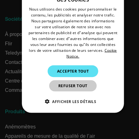
ENGLISH
Nous utilisons des cookies pour personnaliser le
GERMAN
contenu, les publicités et analyser notre trafic.
Société
Nous partageons également des informations
FRENCH
sur votre utilisation de notre site avec nos
partenaires de publicité et d"analyse qui peuvent
SPANISH
À propos d’Extech
les combiner avec d"autres informations que
Flir
PORTUGUESE
vous leur avez fournies ou qu"ils ont collectées
lors de votre utilisation de leurs services.
Cookie
Teledyne Technologies
ITALIAN
Notice.
Contact
KOREAN
ACCEPTER TOUT
Actualités et articles
JAPANESE
Centre de support
REFUSER TOUT
CHINESE
Commandes en ligne
AFFICHER LES DÉTAILS
Produits
STRICTEMENT NÉCESSAIRES
Anémomètres
PERFORMANCE
CIBLAGE
Appareils de mesure de la qualité de l’air