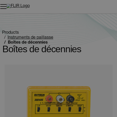
Unread messages
Modèle
Supprimer
articles
article
Ajouter au panier
Ajouté au panier
Products
Instruments de paillasse
Boîtes de décennies
Boîtes de décennies
Categories listing