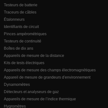
FONCTIONNALITÉ
Testeurs de batterie
Traceurs de câbles
Étalonneurs
Identifiants de circuit
Strictement nécessaires
Performance
Ciblage
Fonctionnalité
Pinces ampérométriques
Testeurs de continuité
Les cookies strictement nécessaires habilitent des
fonctionnalités de base du site Web telles que la
Boîtes de dix ans
connexion des utilisateurs et la gestion des
comptes. Le site Web ne peut pas être utilisé
Appareils de mesure de la distance
correctement sans les cookies strictement
nécessaires.
Kits de tests électriques
Nom
Appareils de mesure des champs électromagnétiques
cart_products_oids
Appareil de mesure de grandeurs d'environnement
Dynamomètres
cart_products_skus
Détecteurs et analyseurs de gaz
cashrun_session_id
Appareils de mesure de l’indice thermique
Hygromètres