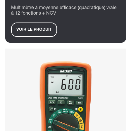
Multimètre à moyenne efficace (quadratique) vraie
à 12 fonctions + NCV
VOIR LE PRODUIT