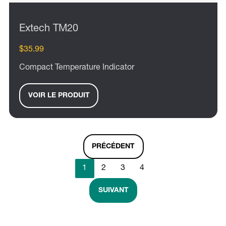
Extech TM20
$35.99
Compact Temperature Indicator
VOIR LE PRODUIT
PRÉCÉDENT
1
2
3
4
SUIVANT