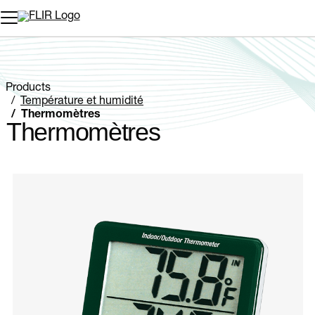
Unread messages
Modèle
Supprimer
articles
article
Ajouter au panier
Ajouté au panier
Products
Température et humidité
Thermomètres
Thermomètres
Categories listing