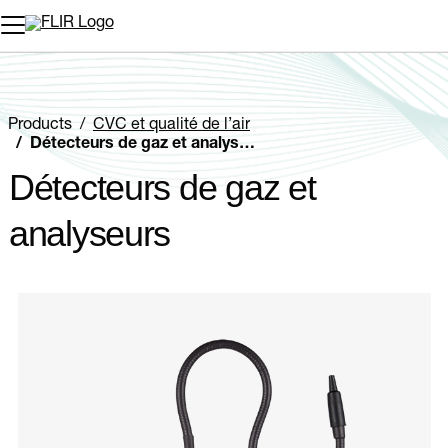
Unread messages
Modèle
Supprimer
articles
article
Ajouter au panier
Ajouté au panier
Products
CVC et qualité de l’air
Détecteurs de gaz et analyseurs
Détecteurs de gaz et
analyseurs
Categories listing