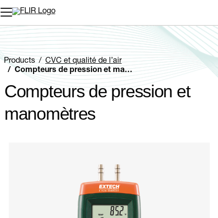
Unread messages
Modèle
Supprimer
articles
article
Ajouter au panier
Ajouté au panier
Products
CVC et qualité de l’air
Compteurs de pression et manomètres
Compteurs de pression et
manomètres
Categories listing