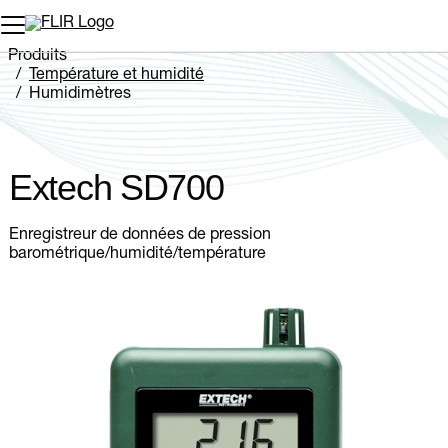
Unread messages
Modèle
Supprimer
articles
article
Ajouter au panier
Ajouté au panier
Produits
Température et humidité
Humidimètres
Extech SD700
Extech SD700
Enregistreur de données de pression
barométrique/humidité/température