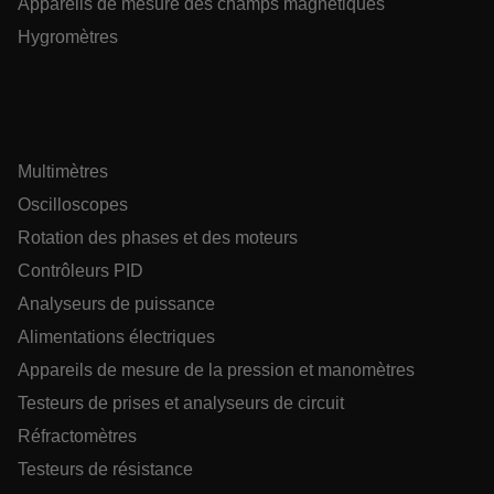
Appareils de mesure des champs magnétiques
{1-60}
Hygromètres
Language
Multimètres
Oscilloscopes
Rotation des phases et des moteurs
Contrôleurs PID
tdflang
Analyseurs de puissance
Alimentations électriques
tdfdomain
Appareils de mesure de la pression et manomètres
Testeurs de prises et analyseurs de circuit
.AspNetCore.Correlation.[-
abcdefghijklmnopqrstuvwxyzABCDEFGHIJKLMNOPQRSTUVWXYZ_
Réfractomètres
Testeurs de résistance