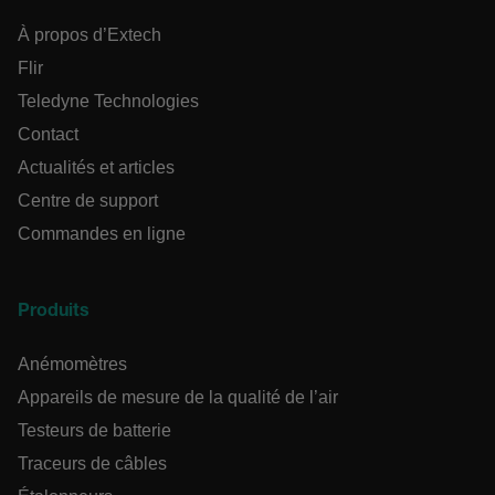
À propos d’Extech
Flir
Teledyne Technologies
Strictement nécessaires
Performance
Ciblage
Fonctionnalité
Contact
Actualités et articles
Les cookies strictement nécessaires habilitent des
fonctionnalités de base du site Web telles que la
Centre de support
connexion des utilisateurs et la gestion des
comptes. Le site Web ne peut pas être utilisé
Commandes en ligne
correctement sans les cookies strictement
nécessaires.
Nom
Produits
cart_products_oids
Anémomètres
cart_products_skus
Appareils de mesure de la qualité de l’air
cashrun_session_id
Testeurs de batterie
Traceurs de câbles
cashrun_site_id