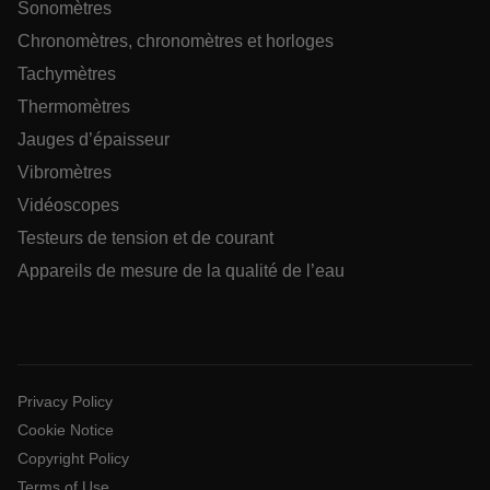
Sonomètres
.AspNetCore.OpenIdConnect.Nonce.[-
Chronomètres, chronomètres et horloges
abcdefghijklmnopqrstuvwxyzABCDEFGHIJKLMNOPQRSTUVWXYZ_
Tachymètres
EPiServer_Commerce_AnonymousId
Thermomètres
Jauges d’épaisseur
Vibromètres
Vidéoscopes
Testeurs de tension et de courant
Appareils de mesure de la qualité de l’eau
ARRAffinitySameSite
Privacy Policy
E3SessionID
Cookie Notice
Copyright Policy
.AspNetCore.Antiforgery.VyLW6ORzMgk
Terms of Use