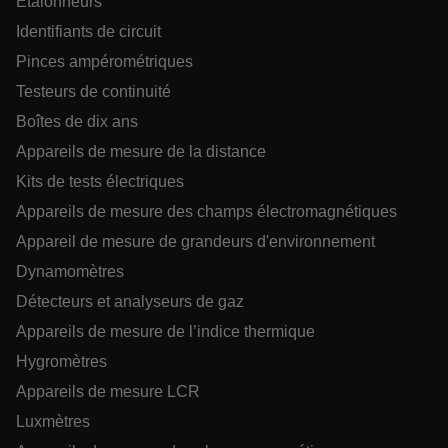
Étalonneurs
Identifiants de circuit
Pinces ampérométriques
Testeurs de continuité
CS_FPC
Boîtes de dix ans
Politique de confidentialité de
Appareils de mesure de la distance
Google
customizerChangeKey
Kits de tests électriques
Appareils de mesure des champs électromagnétiques
sf_territory
Appareil de mesure de grandeurs d'environnement
x-ms-cpim-cache|[-abcdefghijklmnopqrstuvwxyz_0123456789]{2
Dynamomètres
Détecteurs et analyseurs de gaz
__epiXSRF
Appareils de mesure de l’indice thermique
Hygromètres
OpenIdConnect.nonce.
Appareils de mesure LCR
[abcdefghijklmnopqrstuvwxyzABCDEFGHIJKLMNOPQRSTUVWXYZ0
Luxmètres
Asset_Gate_Form_[abcdefghijklmnopqrstuvwxyzABCDEFGHIJ