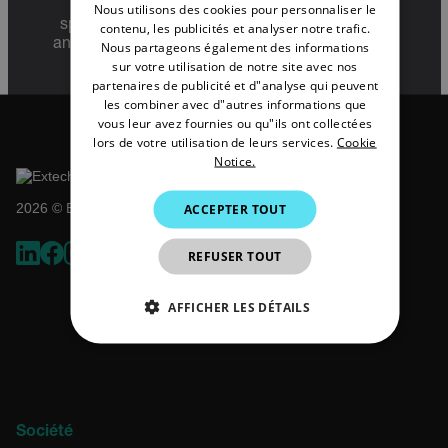
Sections 730-774) depending upon
Nous utilisons des cookies pour personnaliser le
GERMAN
specifications for the final product; jurisdiction
contenu, les publicités et analyser notre trafic.
and classification will be provided upon request.
Nous partageons également des informations
FRENCH
sur votre utilisation de notre site avec nos
partenaires de publicité et d"analyse qui peuvent
SPANISH
les combiner avec d"autres informations que
PORTUGUESE
vous leur avez fournies ou qu"ils ont collectées
lors de votre utilisation de leurs services.
Cookie
ITALIAN
Notice.
KOREAN
2026 © Extech All rights reserved.
ACCEPTER TOUT
JAPANESE
REFUSER TOUT
CHINESE
AFFICHER LES DÉTAILS
STRICTEMENT NÉCESSAIRES
PERFORMANCE
CIBLAGE
Société
FONCTIONNALITÉ