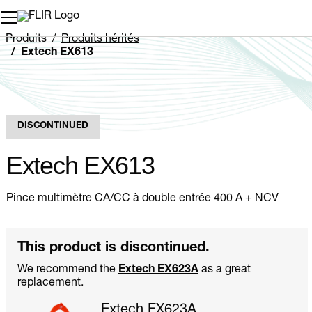
Unread messages
Modèle
Supprimer
articles
article
Ajouter au panier
Ajouté au panier
Produits
Produits hérités
Extech EX613
DISCONTINUED
Extech EX613
Pince multimètre CA/CC à double entrée 400 A + NCV
This product is discontinued.
We recommend the
Extech EX623A
as a great
replacement.
Extech EX623A