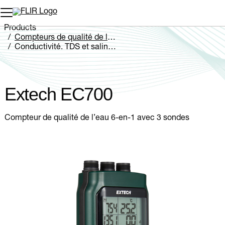
Unread messages
Modèle
Supprimer
articles
article
Ajouter au panier
Ajouté au panier
Products
Compteurs de qualité de l’eau
Conductivité, TDS et salinité
Extech EC700
Extech EC700
Compteur de qualité de l’eau 6-en-1 avec 3 sondes