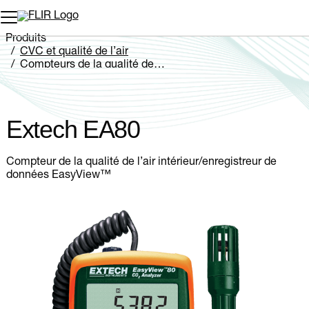
Unread messages
Modèle
Supprimer
articles
article
Ajouter au panier
Ajouté au panier
Produits
CVC et qualité de l’air
Compteurs de la qualité de l’air
Extech EA80
Extech EA80
Compteur de la qualité de l’air intérieur/enregistreur de
données EasyView™