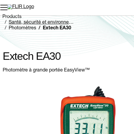
Unread messages
Modèle
Supprimer
articles
article
Ajouter au panier
Ajouté au panier
Products
Santé, sécurité et environnement
Photomètres
Extech EA30
Extech EA30
Photomètre à grande portée EasyView™