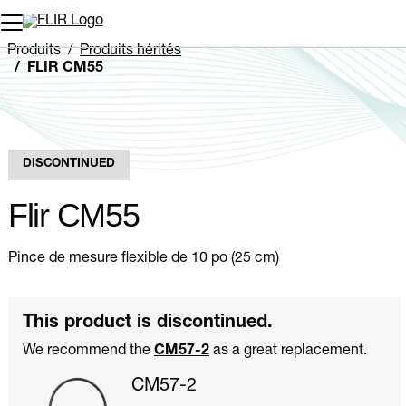
Unread messages
Modèle
Supprimer
articles
article
Ajouter au panier
Ajouté au panier
Produits
Produits hérités
FLIR CM55
DISCONTINUED
Flir CM55
Pince de mesure flexible de 10 po (25 cm)
This product is discontinued.
We recommend the
CM57-2
as a great replacement.
CM57-2