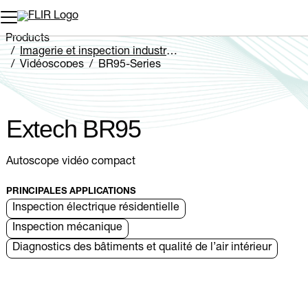
Unread messages
Modèle
Supprimer
articles
article
Ajouter au panier
Ajouté au panier
Products
Imagerie et inspection industrielles
Vidéoscopes
BR95-Series
Extech BR95
Extech BR95
Autoscope vidéo compact
PRINCIPALES APPLICATIONS
Inspection électrique résidentielle
Inspection mécanique
Diagnostics des bâtiments et qualité de l’air intérieur