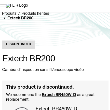
Unread messages
Modèle
Supprimer
articles
article
Ajouter au panier
Ajouté au panier
Produits
Produits hérités
Extech BR200
DISCONTINUED
Extech BR200
Caméra d’inspection sans fil/endoscope vidéo
This product is discontinued.
We recommend the
Extech BR450W-D
as a great
replacement.
Extech BR450W-D