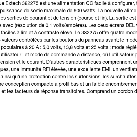
ue Extech 382275 est une alimentation CC facile à configurer, t
 puissance de sortie maximale de 600 watts. La nouvelle alime
es sorties de courant et de tension (course et fin). La sortie est
avec (résolution de 0,1 volts/ampères). Les deux écrans DEL v
 faciles à lire et à contraste élevé. Le 382275 offre quatre mod
valeurs contrôlées par les boutons du panneau avant; le mode p
populaires à 20 A : 5,0 volts, 13,8 volts et 25 volts ; mode régl
utilisateur ; et mode de commande à distance, où l’utilisateur p
 tension et le courant. D’autres caractéristiques comprennent u
es, une immunité RFI élevée, une excellente EMI, un ventilate
ainsi qu’une protection contre les surtensions, les surchauffes 
ne conception compacte à profil bas et un faible encombreme
ie et les facteurs de réponse transitoires. Comprend un cordon d