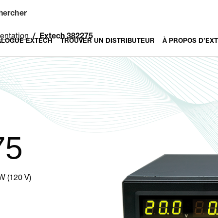
hercher
entation
Extech 382275
ALOGUE EXTECH
TROUVER UN DISTRIBUTEUR
À PROPOS D’EX
75
W (120 V)