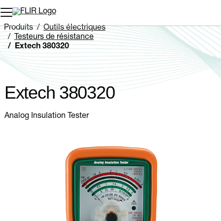
Unread messages
Modèle
Supprimer
articles
article
Ajouter au panier
Ajouté au panier
Produits
Outils électriques
Testeurs de résistance
Extech 380320
Extech 380320
Analog Insulation Tester