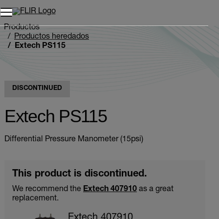
Unread messages
Modelo
Eliminar
artículos
artículo
Añadir al carro
Añadido al carro
Productos
Productos heredados
Extech PS115
DISCONTINUED
Extech PS115
Differential Pressure Manometer (15psi)
This product is discontinued.
We recommend the
Extech 407910
as a great
replacement.
Extech 407910