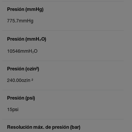
Presión (mmHg)
775.7mmHg
Presión (mmH₂O)
10546mmH₂O
Presión (ozin²)
240.00ozin ²
Presión (psi)
15psi
Resolución máx. de presión (bar)