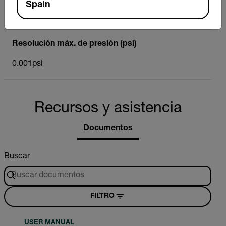
Spain
0.01ozin ²
Resolución máx. de presión (psi)
0.001psi
Recursos y asistencia
Documentos
Buscar
FILTRO
USER MANUAL