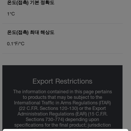
온도(접촉) 기본 정확도
1°C
온도(접촉) 최대 해상도
0.1°F/°C
Export Restrictions
The information contained in this page pertains
to products that may be subject to the
International Traffic in Arms Regulations (ITAR)
(22 C.F.R. Sections 120-130) or the Export
Administration Regulations (EAR) (15 C.F.R.
Sections 730-774) depending upon
specifications for the final product; jurisdiction