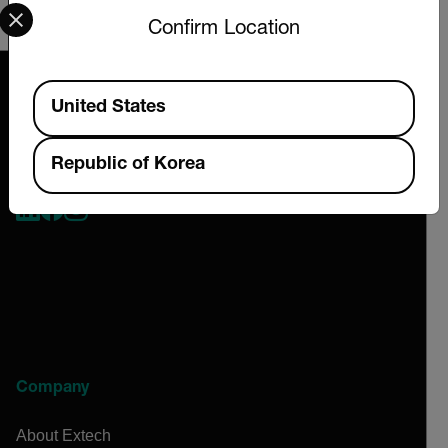
Select your preferred country and language from the options 
and classification will be provided upon request.
Confirm Location
Available Locations
United States
Republic of Korea
2026 © Extech All rights reserved.
Company
About Extech