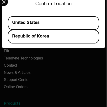
Confirm Location
Available Locations
United States
Company
Republic of Korea
About Extech
Flir
Teledyne Technologies
Contact
News & Articles
Support Center
Online Orders
Products