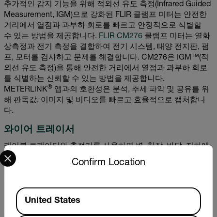
추가적인 감지 기능을 위해 적외선 유도 측정(Infrared Guided
Measurement, IGM)으로 강화된 FLIR 클램프 미터는 안전한
거리에서 열점과 과부하 회로를 빠르고 안정적으로 식별할
수 있는 방법을 제공합니다.
FLIR CM276
클램프 미터는 열화
상측정과 전기 측정을 결합하여 전기 시스템, 태양 전지판, 펌
프, 모터를 검사하고 문제를 해결합니다. CM276은 IGM™(적
외선 유도 측정)을 통해 안전한 거리에서 열점과 과부하 회로
를 식별하는 신뢰할 수 있는 방법을 제공합니다.
®
METERLiNK
앱과의 호환성은 분석, 추세 파악 및 공유를 위
해 판독값, 이미지 및 비디오를 빠르고 효율적으로 캡처합니
다.
와이어 트레이서
케이블 로케이터와 추적기를 사용하면 벽, 천장, 바닥, 지하에
Select your preferred country and language from the options 
서 전원 또는 비전원 전선과 케이블을 신속하게 찾아 추적할
Confirm Location
수 있습니다.
Extech CLT600
은 빌딩 애플리케이션에서 전력
케이블, 통신 케이블 및 전선을 감지하기 위한 안정적이고 사
용이 간편한 도구입니다. 비접촉식 전압 기술, 작업등 및 인체
Available Locations
공학적 설계를 특징으로 하고 있으며 전문가는 숨겨진 전선
United States
과 케이블을 안전하고 효율적으로 찾을 수 있습니다.