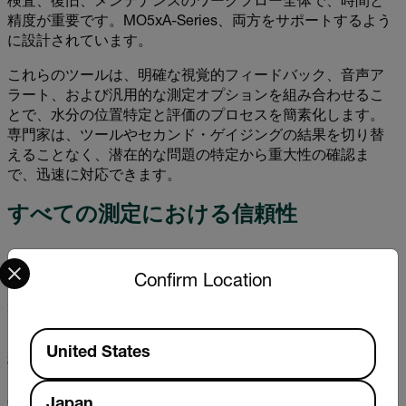
検査、復旧、メンテナンスのワークフロー全体で、時間と
精度が重要です。MO5xA-Series、両方をサポートするよう
に設計されています。
これらのツールは、明確な視覚的フィードバック、音声ア
ラート、および汎用的な測定オプションを組み合わせるこ
とで、水分の位置特定と評価のプロセスを簡素化します。
専門家は、ツールやセカンド・ゲイジングの結果を切り替
えることなく、潜在的な問題の特定から重大性の確認ま
で、迅速に対応できます。
すべての測定における信頼性
Select your preferred country and language from the options 
水分の問題はしばしば小さく始まりますが、検出されない
Confirm Location
まま放置するとすぐにエスカレートします。適切なツール
があれば、その違いが生まれます。
Available Locations
Extech MO5xA-Series、日常点検、水害への対応、修理の
United States
検証など、さまざまな材料や環境における水分を確実に検
出します。隠れた湿気をすばやく特定できるので、コスト
のかかる損傷を防ぎ、プロジェクトの成果を改善し、作業
Japan