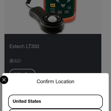
Extech LT300
露出計
Select your preferred country and language from the options 
製品を見る
Confirm Location
Available Locations
United States