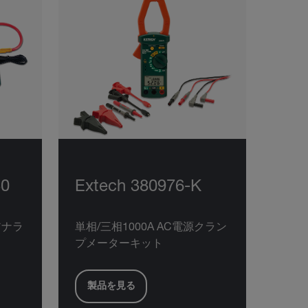
30
Extech 380976-K
アナラ
単相/三相1000A AC電源クラン
プメーターキット
製品を見る