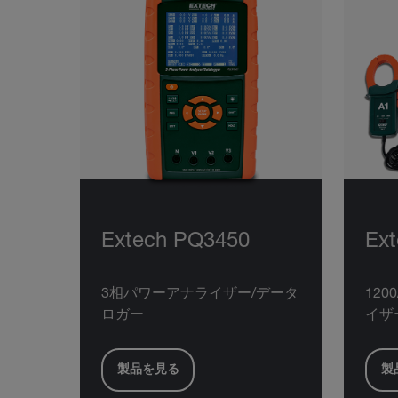
Extech PQ3450
Ex
3相パワーアナライザー/データ
12
ロガー
イザ
製品を見る
製