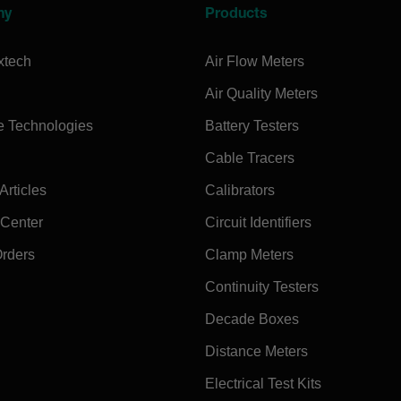
ny
Products
xtech
Air Flow Meters
Air Quality Meters
e Technologies
Battery Testers
Cable Tracers
rticles
Calibrators
 Center
Circuit Identifiers
Orders
Clamp Meters
Continuity Testers
Decade Boxes
Distance Meters
Electrical Test Kits