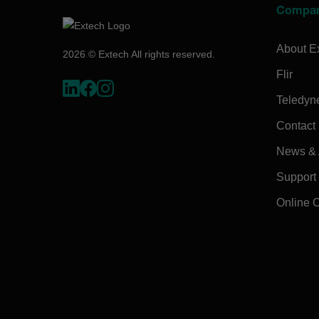
Compa
About E
2026 © Extech All rights reserved.
Flir
Teledyn
Contact
News & A
Support
Online 