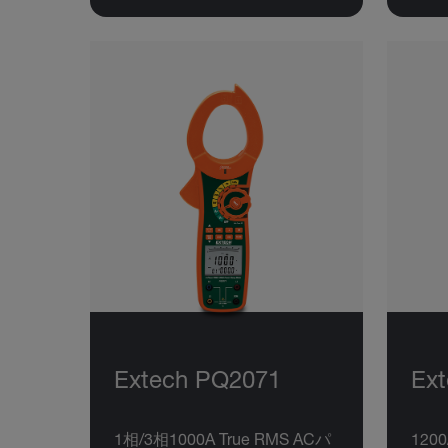
Extech PQ2071
Ext
1相/3相1000A True RMS ACパ
12