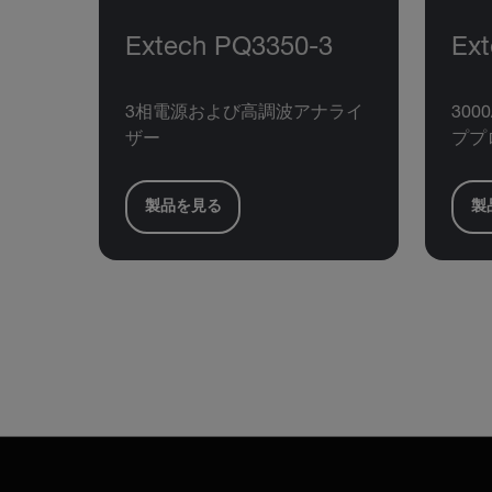
Extech PQ3350-3
Ex
3相電源および高調波アナライ
30
ザー
ププ
製品を見る
製