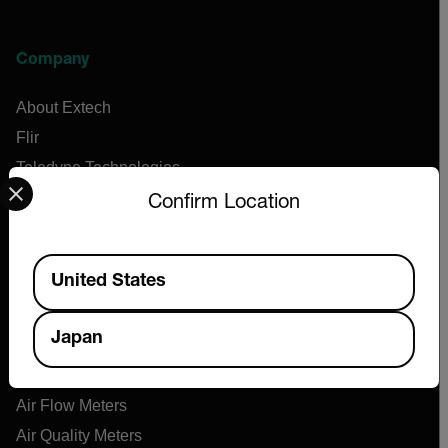
Company
About Extech
Flir
Teledyne Technologies
Select your preferred country and language from the options 
Contact
Confirm Location
News & Articles
Support Center
Available Locations
United States
Online Orders
Japan
Products
Air Flow Meters
Air Quality Meters