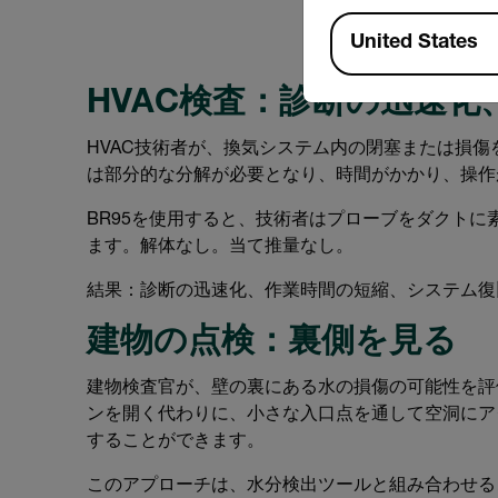
Available Locations
United States
HVAC検査：診断の迅速化
HVAC技術者が、換気システム内の閉塞または損
は部分的な分解が必要となり、時間がかかり、操作
BR95を使用すると、技術者はプローブをダクト
ます。解体なし。当て推量なし。
結果：診断の迅速化、作業時間の短縮、システム復
建物の点検：裏側を見る
建物検査官が、壁の裏にある水の損傷の可能性を評
ンを開く代わりに、小さな入口点を通して空洞にア
することができます。
このアプローチは、水分検出ツールと組み合わせる