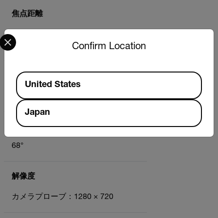
焦点距離
Select your preferred country and language from the options 
35mm～60mm（1.4インチ～2.4イ
ンチ）
Confirm Location
Available Locations
直径
United States
5.5 mm (0.22 インチ)
Japan
視野角
68°
解像度
カメラプローブ：1280 × 720