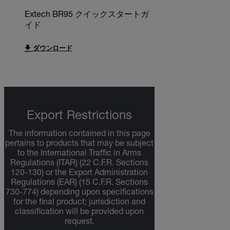
Extech BR95 クイックスタートガ
イド
ダウンロード
Export Restrictions
The information contained in this page
pertains to products that may be subject
to the International Traffic in Arms
Regulations (ITAR) (22 C.F.R. Sections
120-130) or the Export Administration
Regulations (EAR) (15 C.F.R. Sections
730-774) depending upon specifications
for the final product; jurisdiction and
classification will be provided upon
request.