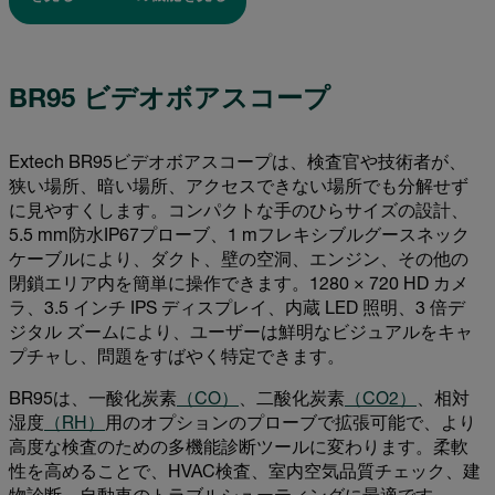
BR95 ビデオボアスコープ
Extech BR95ビデオボアスコープは、検査官や技術者が、
狭い場所、暗い場所、アクセスできない場所でも分解せず
に見やすくします。コンパクトな手のひらサイズの設計、
5.5 mm防水IP67プローブ、1 mフレキシブルグースネック
ケーブルにより、ダクト、壁の空洞、エンジン、その他の
閉鎖エリア内を簡単に操作できます。1280 × 720 HD カメ
ラ、3.5 インチ IPS ディスプレイ、内蔵 LED 照明、3 倍デ
ジタル ズームにより、ユーザーは鮮明なビジュアルをキャ
プチャし、問題をすばやく特定できます。
BR95は、一酸化炭素
（CO）
、二酸化炭素
（CO2）
、相対
湿度
（RH）
用のオプションのプローブで拡張可能で、より
高度な検査のための多機能診断ツールに変わります。柔軟
性を高めることで、HVAC検査、室内空気品質チェック、建