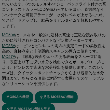
れています。3つのモデルすべてに、バックライト付きの高
コントラストカラーLCDが備わっているほか、直観的なイ
ンジケータと可聴アラートが、水分レベルが上がるにつれ
てスピードアップし、結果をリアルタイムで解釈しやすく
します。
MO50A
は、木材や一般的な建材の高速で正確な読み取りの
ために設計されたコンパクトなピン型メーターです。
MO55A
は、ピンとピンレスの両方の測定モードの柔軟性を
高め、直接測定と非侵襲的スキャンの両方に便利です。
MO57A
は、繊細な表面や凹凸のある表面をスムーズに滑
り、表面より下に深い水分を検出できるボールプローブに
より、ピンレスで迅速な水分検出を提供します。このシリ
ーズは、クイックスポットチェックからより包括的な水分
調査まで、あらゆる項目に対応する実用的でスケーラブル
なソリューションを提供します。
MO50Aの機能
を見る MO55Aの機能
を見る MO57Aの機能を見る