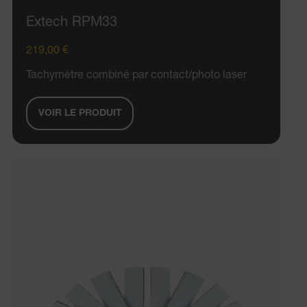
Extech RPM33
219,00 €
Tachymètre combiné par contact/photo laser
ARRAffinitySameSite
VOIR LE PRODUIT
E3SessionID
.AspNetCore.Antiforgery.VyLW6ORzMgk
UserGlobalization