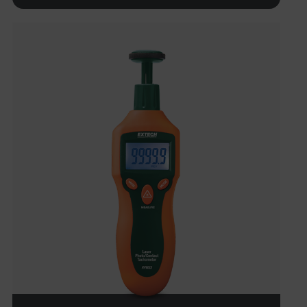
tdflang
tdfdomain
.AspNetCore.Correlation.[-
abcdefghijklmnopqrstuvwxyzABCDEFGHIJKLMNOPQRSTUVWXYZ_
.AspNetCore.OpenIdConnect.Nonce.[-
abcdefghijklmnopqrstuvwxyzABCDEFGHIJKLMNOPQRSTUVWXYZ_
EPiServer_Commerce_AnonymousId