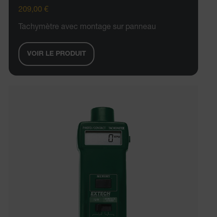
209,00 €
Tachymètre avec montage sur panneau
VOIR LE PRODUIT