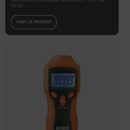
Tachymètre numérique StroboTach 115 V CA,
60 Hz
VOIR LE PRODUIT