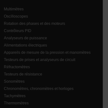
se
1P_JAR
4
Google LLC
co
semai
.google.com
2 jo
Multimètres
.EPiForm_VisitorIdentifier
3 mois
Ce
Episerver
ut
www.extech.com
Oscilloscopes
id
se
Rotation des phases et des moteurs
d'
l'
Contrôleurs PID
av
_yjsu_yjad
fo
fac
Analyseurs de puissance
su
l'
Alimentations électriques
ablyft_tgoals
.extech.com
2 moi
l'
semai
fo
Appareils de mesure de la pression et manomètres
l'
lidc
sit
Testeurs de prises et analyseurs de circuit
Réfractomètres
Testeurs de résistance
Sonomètres
ablyft_queue
.extech.com
29
secon
IDE
Chronomètres, chronomètres et horloges
Tachymètres
Thermomètres