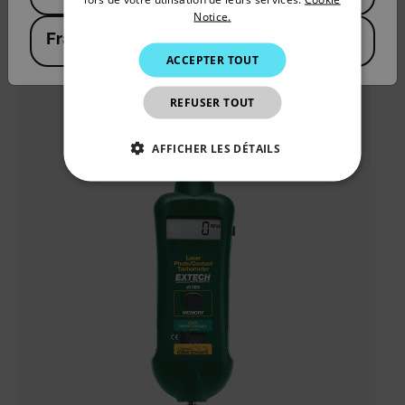
ITALIAN
Notice.
VOIR LE PRODUIT
France
KOREAN
ACCEPTER TOUT
JAPANESE
REFUSER TOUT
CHINESE
AFFICHER LES DÉTAILS
STRICTEMENT NÉCESSAIRES
PERFORMANCE
CIBLAGE
FONCTIONNALITÉ
Strictement nécessaires
Performance
Ciblage
Fonctionnalité