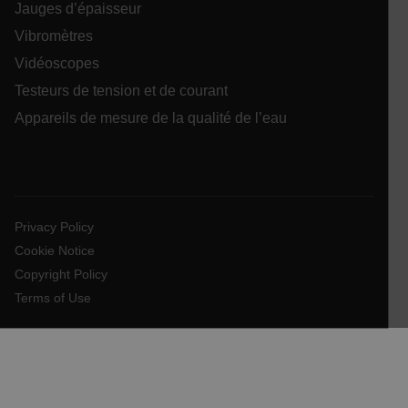
Jauges d’épaisseur
Vibromètres
Vidéoscopes
WMF-Uniq
.upload.wikimedia.org
1 a
Testeurs de tension et de courant
Appareils de mesure de la qualité de l’eau
__qca
Privacy Policy
Cookie Notice
Copyright Policy
_zitok
.www.extech.com
1 a
Terms of Use
bcookie