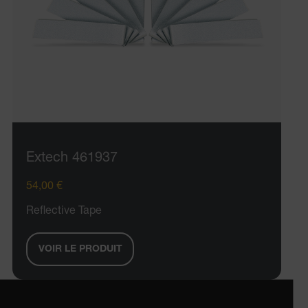
ARRAffinity
xdVisitorId
Extech 461937
54,00 €
atgRecVisitorId
Reflective Tape
X-Oracle-BMC-LBS-Route
VOIR LE PRODUIT
CookieScriptConsent