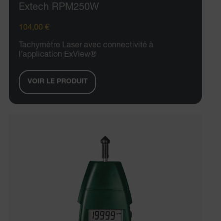
Extech RPM250W
104,00 €
Tachymètre Laser avec connectivité à
l’application ExView®
VOIR LE PRODUIT