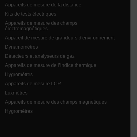
se
Appareils de mesure de la distance
co
an
Kits de tests électriques
pe
se
Appareils de mesure des champs
test_cookie
électromagnétiques
.EPiForm_BID
www.extech.com
3 mois
Ce
ut
Appareil de mesure de grandeurs d'environnement
id
so
Dynamomètres
fo
fa
pe
Détecteurs et analyseurs de gaz
_air360_s
cart.extech.com
30
pe
minu
de
Appareils de mesure de l’indice thermique
de
pe
Hygromètres
_uetvid
se
NID
5 moi
Google LLC
am
semai
.google.com
Appareils de mesure LCR
l'
ut
Luxmètres
EPiStateMarker
www.extech.com
Session
Th
Appareils de mesure des champs magnétiques
EP
co
Hygromètres
in
se
in
on
mc
sh
st