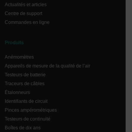
de
Actualités et articles
ul
air360_app
cart.extech.com
Sess
po
Centre de support
ex
omSeen[abcdefghijklmnopqrstuvwxyzABCDEFGHIJKLMNOPQRS
pl
{20-40}
Commandes en ligne
pe
bm_decision
cart.extech.com
Session
Ce
ut
so
Produits
fo
du
_fbp
pr
Anémomètres
dé
co
li
Appareils de mesure de la qualité de l’air
co
_air360_i
Scalefast
5 moi
sit
Testeurs de batterie
cart.extech.com
semai
am
ai
Traceurs de câbles
l'
ut
Étalonneurs
_cfuvid
.zoominfo.com
Session
Th
_uetsid
Identifiants de circuit
us
pu
Pinces ampérométriques
tr
ac
Testeurs de continuité
to
us
Boîtes de dix ans
ex
ma