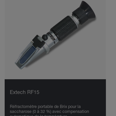
Extech RF15
Réfractomètre portable de Brix pour la
saccharose (0 à 32 %) avec compensation