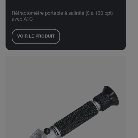
Réfractomètre portable à salinité (0 à 100 ppt)
avec ATC
VOIR LE PRODUIT