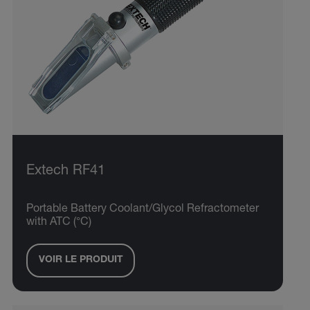
Extech RF41
Portable Battery Coolant/Glycol Refractometer
with ATC (°C)
VOIR LE PRODUIT