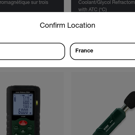
romagnétique sur trois
Coolant/Glycol Refractom
with ATC (°C)
untry and language from the options below to access the approp
Confirm Location
IR LE PRODUIT
VOIR LE PRODUIT
France