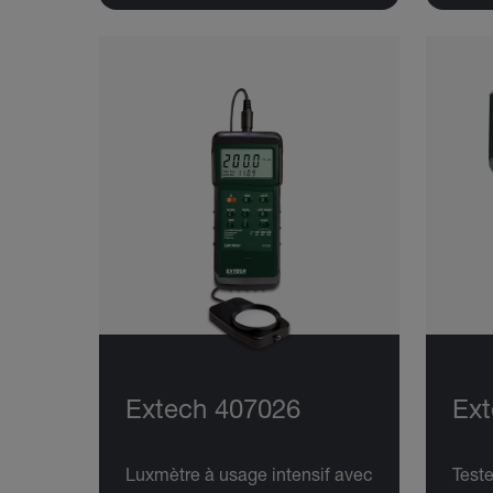
Extech 407026
Ext
Luxmètre à usage intensif avec
Test