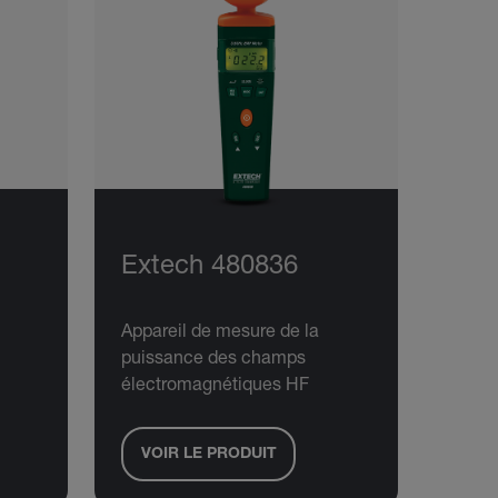
Extech 480836
Appareil de mesure de la
puissance des champs
électromagnétiques HF
VOIR LE PRODUIT