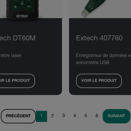
tech DT60M
Extech 407760
ètre laser
Enregistreur de données e
sonomètre USB
IR LE PRODUIT
VOIR LE PRODUIT
1
2
3
4
5
6
PRÉCÉDENT
SUIVANT