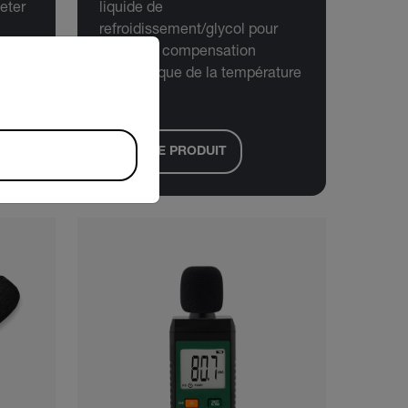
eter
liquide de
refroidissement/glycol pour
riate version of our website.
pile avec compensation
automatique de la température
(°F)
VOIR LE PRODUIT