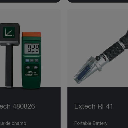
ech 480826
Extech RF41
eur de champ
Portable Battery