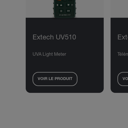
Extech UV510
Ex
UVA Light Meter
Télém
VOIR LE PRODUIT
VO