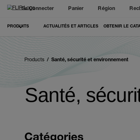
Se Connecter
Panier
Région
Rec
Unread messages
Modèle
Supprimer
articles
article
Ajouter au panier
Ajouté au panier
PRODUITS
ACTUALITÉS ET ARTICLES
OBTENIR LE CAT
Products
Santé, sécurité et environnement
Santé, sécuri
Catégories