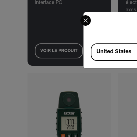
interface PC
élect
axes
Select your preferred co
Available Locations
VOIR LE PRODUIT
VO
United States