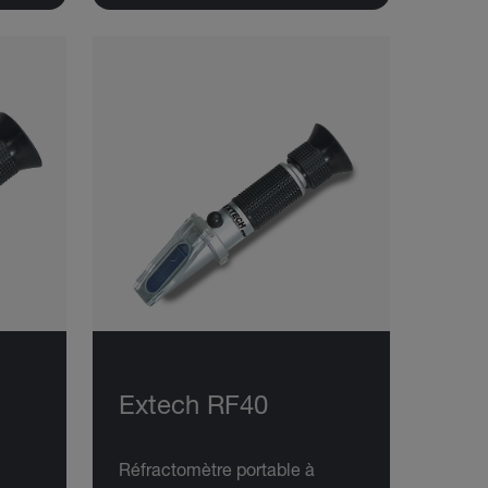
Extech RF40
Réfractomètre portable à