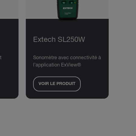
Extech SL250W
t
Sonomètre avec connectivité à
l’application ExView®
VOIR LE PRODUIT