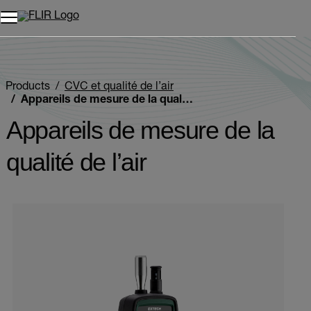
Unread messages
Modèle
Supprimer
articles
article
Ajouter au panier
Ajouté au panier
Products
CVC et qualité de l’air
Appareils de mesure de la qualité de l’air
Appareils de mesure de la
qualité de l’air
Categories listing