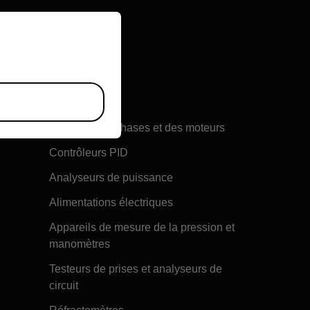
riate version of our website.
Multimètres
ité de
Oscilloscopes
Rotation des phases et des moteurs
Contrôleurs PID
Analyseurs de puissance
Alimentations électriques
Appareils de mesure de la pression et
manomètres
Testeurs de prises et analyseurs de
circuit