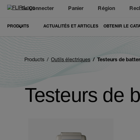
Se Connecter
Panier
Région
Rec
Unread messages
Modèle
Supprimer
articles
article
Ajouter au panier
Ajouté au panier
PRODUITS
ACTUALITÉS ET ARTICLES
OBTENIR LE CAT
Products
Outils électriques
Testeurs de batter
Testeurs de b
Categories listing