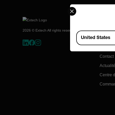
Select your preferred co
Société
À propo
2026 © Extech All rights reserved.
Available Locations
United States
Flir
Teledyn
Contact
Actualité
Centre d
Command