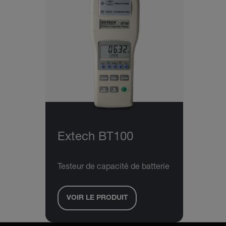
Extech BT100
Testeur de capacité de batterie
VOIR LE PRODUIT