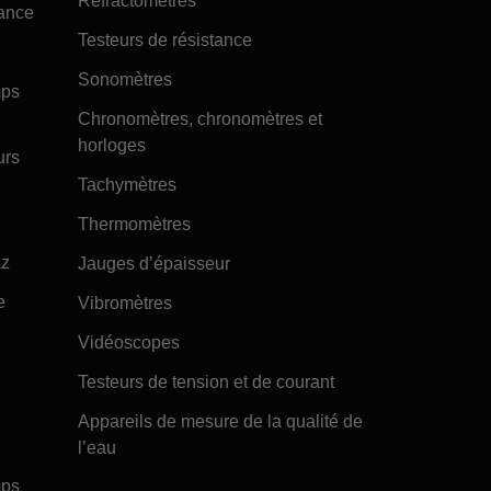
Réfractomètres
tance
Testeurs de résistance
Sonomètres
mps
Chronomètres, chronomètres et
horloges
urs
Tachymètres
Thermomètres
az
Jauges d’épaisseur
e
Vibromètres
Vidéoscopes
Testeurs de tension et de courant
Appareils de mesure de la qualité de
l’eau
mps