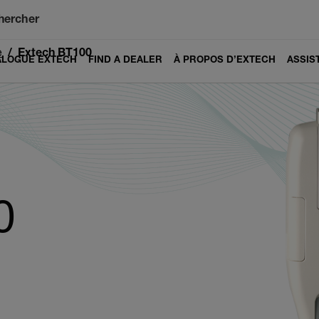
hercher
e
Extech BT100
ALOGUE EXTECH
FIND A DEALER
À PROPOS D’EXTECH
ASSIS
0