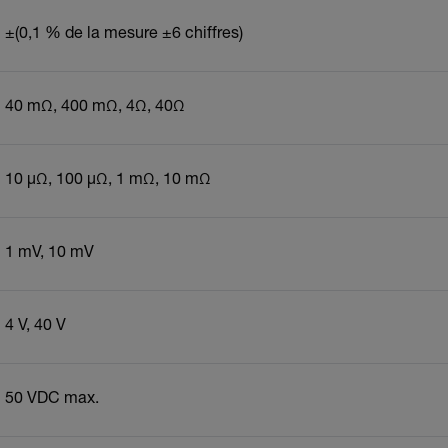
±(0,1 % de la mesure ±6 chiffres)
40 mΩ, 400 mΩ, 4Ω, 40Ω
10 µΩ, 100 µΩ, 1 mΩ, 10 mΩ
1 mV, 10 mV
4 V, 40 V
50 VDC max.