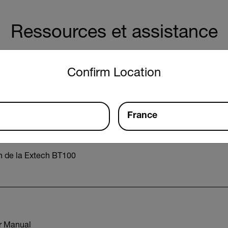
Ressources et assistance
untry and language from the options below to access the approp
Documents
Logiciel et firmware
Confirm Location
France
on de la Extech BT100
r Manual