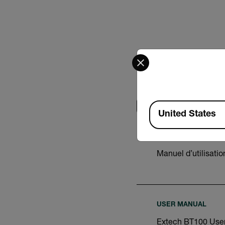
Select your preferred co
Recherche
Available Locations
United States
USER MANUAL
Manuel d’utilisati
USER MANUAL
Extech BT100 Use