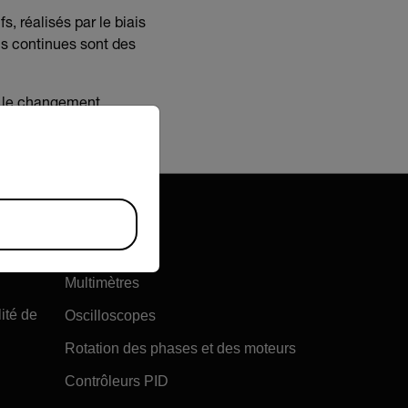
s, réalisés par le biais
ns continues sont des
ur le changement,
riate version of our website.
 les besoins et les
Multimètres
ité de
Oscilloscopes
Rotation des phases et des moteurs
Contrôleurs PID