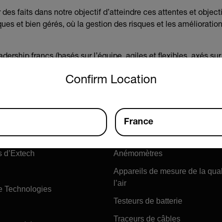
s faits dans notre objectif d’atteindre ces attentes et objectif
es et bien gérés, où la gestion des risques et les amélioratio
dership francs (basés sur l’équipe, agiles et flexibles, axés s
untry and language from the options below to access the approp
mercial) guideront notre culture pour nous assurer de dépasser
Confirm Location
prenantes.
France
Produits
s d’Extech
Anémomètres
Appareils de mesure de la qual
l’air
e Technologies
Testeurs de batterie
Traceurs de câbles