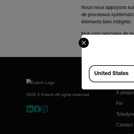
Nous nous appuyons sur de
de processus systématiqu
éléments bien intégrés.
Nos cinq principes de lea
Select your preferred co
transparents et sens com
attentes de nos parties 
Available Locations
United States
Société
À propo
2026 © Extech All rights reserved.
Flir
Teledyn
Contact