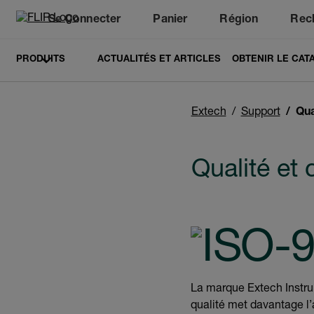
Se Connecter
Panier
Région
Rec
Unread messages
Modèle
Supprimer
articles
article
Ajouter au panier
Ajouté au panier
PRODUITS
ACTUALITÉS ET ARTICLES
OBTENIR LE CAT
Extech
Support
Qua
Qualité et 
La marque Extech Instru
qualité met davantage l’