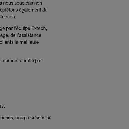
ous nous soucions non
 inquiétons également du
faction.
rge par l’équipe Extech,
nage, de l’assistance
lients la meilleure
ialement certifié par
es.
roduits, nos processus et