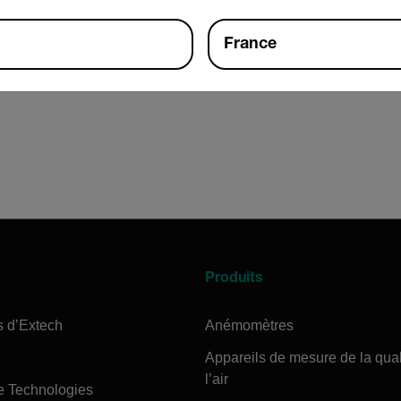
France
Produits
s d’Extech
Anémomètres
Appareils de mesure de la qual
l’air
e Technologies