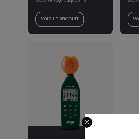
électromagnétiques HF
axes
VOIR LE PRODUIT
VO
Select your preferred co