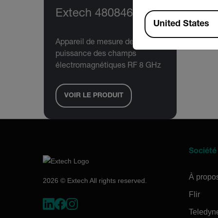
Extech 480846
Available Locations
United States
Appareil de mesure de la
puissance des champs
électromagnétiques RF 8 GHz
VOIR LE PRODUIT
Société
À propo
2026 © Extech All rights reserved.
Flir
Teledyn