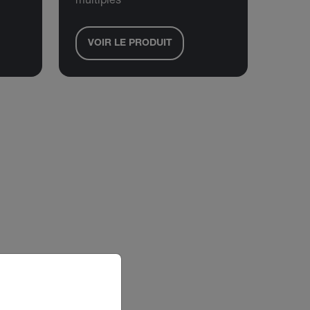
multiples
VOIR LE PRODUIT
riate version of our website.