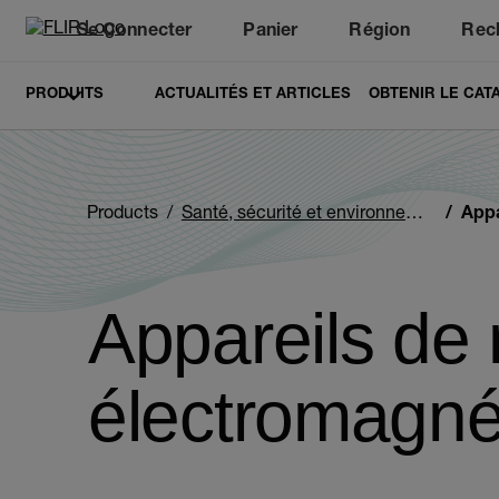
Se Connecter
Panier
Région
Rec
Unread messages
Modèle
Supprimer
articles
article
Ajouter au panier
Ajouté au panier
PRODUITS
ACTUALITÉS ET ARTICLES
OBTENIR LE CAT
Products
Santé, sécurité et environnement
Apparei
Appareils de
électromagné
Categories listing