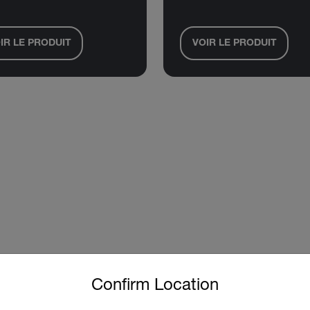
IR LE PRODUIT
VOIR LE PRODUIT
untry and language from the options below to access the approp
Confirm Location