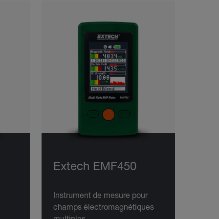
Extech EMF450
Instrument de mesure pour
champs électromagnétiques