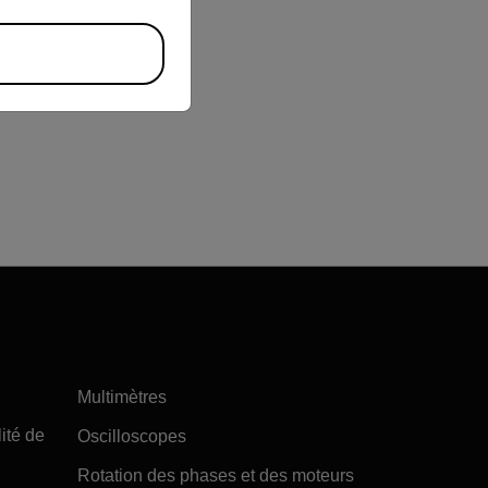
Multimètres
ité de
Oscilloscopes
Rotation des phases et des moteurs