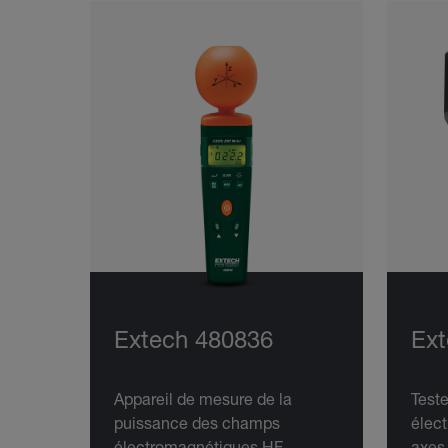
Extech 480836
Ext
Appareil de mesure de la
Test
puissance des champs
élect