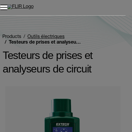
Unread messages
Modèle
Supprimer
articles
article
Ajouter au panier
Ajouté au panier
Products
Outils électriques
Testeurs de prises et analyseurs de circuit
Testeurs de prises et
analyseurs de circuit
Categories listing