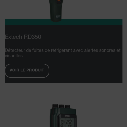
.AspNetCore.Antiforgery.VyLW6ORzMgk
Extech RD350
UserGlobalization
Détecteur de fuites de réfrigérant avec alertes sonores et
visuelles
VOIR LE PRODUIT
ARRAffinity
xdVisitorId