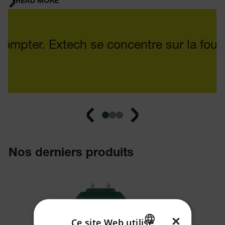
READ MORE
Quote Carousel
compter. Extech se concentre sur la fourn
Nos derniers produits
×
Ce site Web utilise