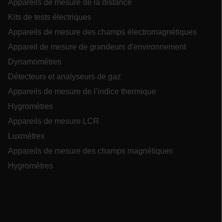
amé
Appareils de mesure de la distance
semai
.google.com
l'e
uti
Kits de tests électriques
EPiStateMarker
www.extech.com
Session
Th
Appareils de mesure des champs électromagnétiques
EPi
co
Appareil de mesure de grandeurs d'environnement
ind
se
Dynamomètres
in
on 
mc
Détecteurs et analyseurs de gaz
sh
sto
Appareils de mesure de l’indice thermique
ses
1P_JAR
4
Google LLC
coo
semai
.google.com
Hygromètres
2 jou
.EPiForm_VisitorIdentifier
3 mois
Ce 
Episerver
uti
www.extech.com
Appareils de mesure LCR
ide
ses
Luxmètres
d'u
l'i
Appareils de mesure des champs magnétiques
ave
_yjsu_yjad
for
Hygromètres
fac
sui
l'a
ablyft_tgoals
.extech.com
2 moi
l'u
semai
for
l'e
lidc
sit