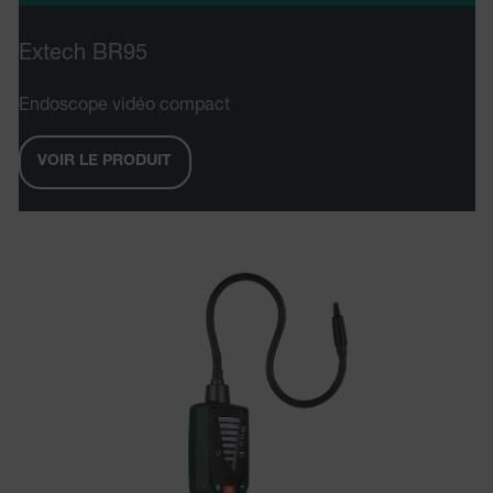
Extech BR95
.AspNetCore.OpenIdConnect.Nonce.[-
abcdefghijklmnopqrstuvwxyzABCDEFGHIJKLMNOPQRSTUVWXYZ_0
Endoscope vidéo compact
EPiServer_Commerce_AnonymousId
VOIR LE PRODUIT
ARRAffinitySameSite
E3SessionID