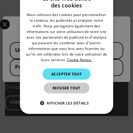
des cookies
ENGLISH
Nous utilisons des cookies pour personnaliser
GERMAN
Select your preferred country and language from the options 
le contenu, les publicités et analyser notre
trafic. Nous partageons également des
Confirm Location
FRENCH
informations sur votre utilisation de notre site
avec nos partenaires de publicité et d"analyse
SPANISH
qui peuvent les combiner avec d"autres
Available Locations
PORTUGUESE
informations que vous leur avez fournies ou
United States
qu"ils ont collectées lors de votre utilisation de
ITALIAN
leurs services.
Cookie Notice.
France
KOREAN
Extech MO50A
ACCEPTER TOUT
JAPANESE
REFUSER TOUT
Compact Pin Moisture Meter
CHINESE
AFFICHER LES DÉTAILS
VOIR LE PRODUIT
STRICTEMENT NÉCESSAIRES
PERFORMANCE
CIBLAGE