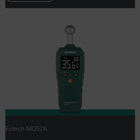
cashrun_site_id
CS_FPC
Politique de confidentialité de Google
customizerChangeKey
sf_territory
x-ms-cpim-cache|[-abcdefghijklmnopqrstuvwxyz_0123456789]{20
__epiXSRF
Extech MO57A
OpenIdConnect.nonce.
[abcdefghijklmnopqrstuvwxyzABCDEFGHIJKLMNOPQRSTUVWXYZ0