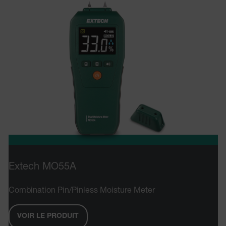
FONCTIONNALITÉ
Strictement nécessaires
Performance
Ciblage
Fonctionnalité
Les cookies strictement nécessaires habilitent
des fonctionnalités de base du site Web telles
que la connexion des utilisateurs et la gestion
des comptes. Le site Web ne peut pas être utilisé
correctement sans les cookies strictement
nécessaires.
Nom
Extech MO55A
cart_products_oids
Combination Pin/Pinless Moisture Meter
cart_products_skus
cashrun_session_id
VOIR LE PRODUIT