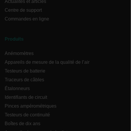
Actualités et articles
ain
l'e
Centre de support
uti
Commandes en ligne
_cfuvid
.zoominfo.com
Session
Thi
_uetsid
use
pu
tra
acr
Produits
to 
use
exp
Anémomètres
ma
ses
con
Appareils de mesure de la qualité de l’air
an
per
Testeurs de batterie
ser
test_cookie
Traceurs de câbles
.EPiForm_BID
www.extech.com
3 mois
Ce 
uti
Étalonneurs
ide
so
Identifiants de circuit
for
fai
Pinces ampérométriques
per
_air360_s
cart.extech.com
30
per
minut
Testeurs de continuité
de
de 
pe
Boîtes de dix ans
_uetvid
ses
NID
5 moi
Google LLC