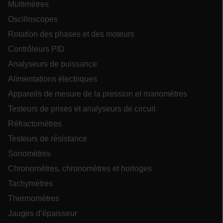
Multimètres
Oscilloscopes
Rotation des phases et des moteurs
ablyft_queue
.extech.com
29
secon
IDE
Contrôleurs PID
Analyseurs de puissance
Alimentations électriques
Appareils de mesure de la pression et manomètres
Testeurs de prises et analyseurs de circuit
Réfractomètres
WMF-Uniq
.upload.wikimedia.org
1 a
Testeurs de résistance
Sonomètres
__qca
Chronomètres, chronomètres et horloges
Tachymètres
Thermomètres
Jauges d’épaisseur