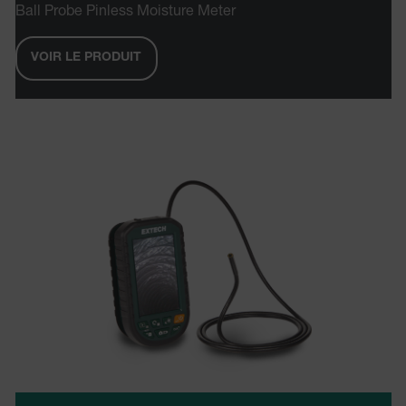
Ball Probe Pinless Moisture Meter
Asset_Gate_Form_[abcdefghijklmnopqrstuvwxyzABCDEFGHIJK
{1-60}
VOIR LE PRODUIT
Language
tdflang
tdfdomain
.AspNetCore.Correlation.[-
abcdefghijklmnopqrstuvwxyzABCDEFGHIJKLMNOPQRSTUVWXYZ_0