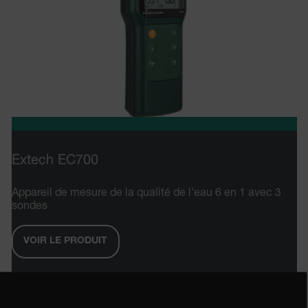
atgRecVisitorId
X-Oracle-BMC-LBS-Route
CookieScriptConsent
Extech EC700
atgRecSessionId
Appareil de mesure de la qualité de l'eau 6 en 1 avec 3
atgRecSessionId
sondes
VOIR LE PRODUIT
Fournisseur /
Nom
Expiration
Des
Domaine
Fournisseur /