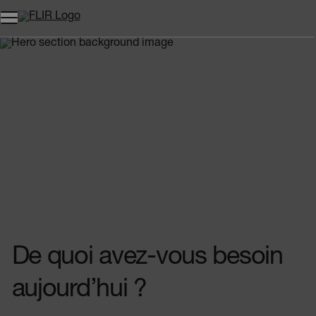
Unread messages
Modèle
Supprimer
articles
article
Ajouter au panier
Ajouté au panier
De quoi avez-vous besoin
aujourd’hui ?